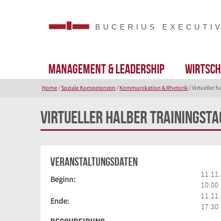
BUCERIUS EXECUTI
Management & Leadership
Wirtsch
Home
/
Soziale Kompetenzen
/
Kommunikation & Rhetorik
/ Virtueller 
Virtueller halber Trainingsta
Veranstaltungsdaten
11.11
Beginn:
10:00
11.11
Ende:
17:30