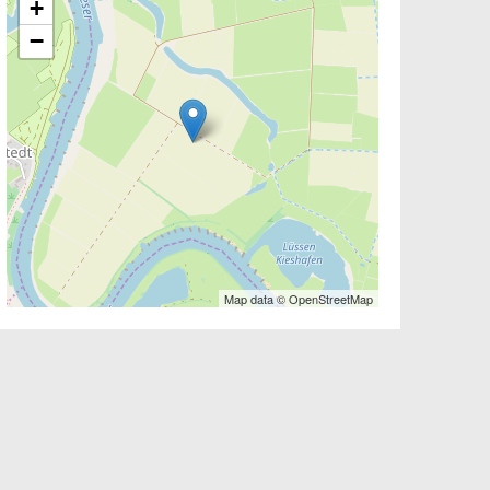
+
−
Map data © OpenStreetMap